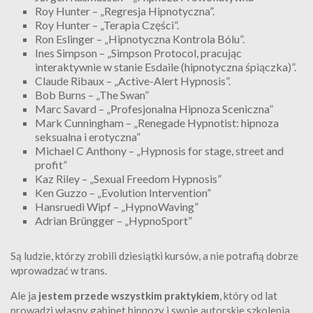
Roy Hunter – „Regresja Hipnotyczna”.
Roy Hunter – „Terapia Części”.
Ron Eslinger – „Hipnotyczna Kontrola Bólu”.
Ines Simpson – „Simpson Protocol, pracując
interaktywnie w stanie Esdaile (hipnotyczna śpiączka)”.
Claude Ribaux – „Active-Alert Hypnosis”.
Bob Burns – „The Swan”
Marc Savard – „Profesjonalna Hipnoza Sceniczna”
Mark Cunningham – „Renegade Hypnotist: hipnoza
seksualna i erotyczna”
Michael C Anthony – „Hypnosis for stage, street and
profit”
Kaz Riley – „Sexual Freedom Hypnosis”
Ken Guzzo – „Evolution Intervention”
Hansruedi Wipf – „HypnoWaving”
Adrian Brüngger – „HypnoSport”
Są ludzie, którzy zrobili dziesiątki kursów, a nie potrafią dobrze
wprowadzać w trans.
Ale ja
jestem przede wszystkim praktykiem
, który od lat
prowadzi własny gabinet hipnozy i swoje autorskie szkolenia.