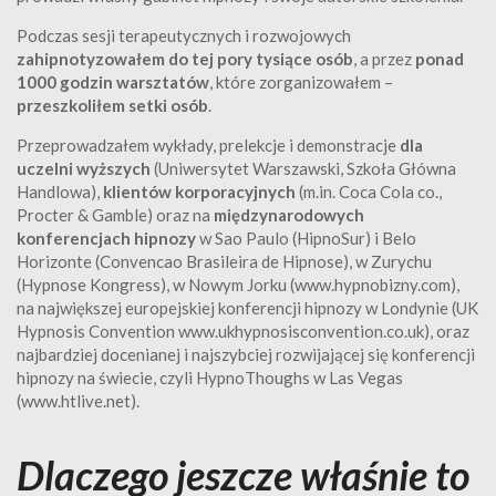
Podczas sesji terapeutycznych i rozwojowych
zahipnotyzowałem do tej pory tysiące osób
, a przez
ponad
1000 godzin warsztatów
, które zorganizowałem –
przeszkoliłem setki osób
.
Przeprowadzałem wykłady, prelekcje i demonstracje
dla
uczelni wyższych
(Uniwersytet Warszawski, Szkoła Główna
Handlowa),
klientów korporacyjnych
(m.in. Coca Cola co.,
Procter & Gamble) oraz na
międzynarodowych
konferencjach hipnozy
w Sao Paulo (HipnoSur) i Belo
Horizonte (Convencao Brasileira de Hipnose), w Zurychu
(Hypnose Kongress), w Nowym Jorku (www.hypnobizny.com),
na największej europejskiej konferencji hipnozy w Londynie (UK
Hypnosis Convention www.ukhypnosisconvention.co.uk), oraz
najbardziej docenianej i najszybciej rozwijającej się konferencji
hipnozy na świecie, czyli HypnoThoughs w Las Vegas
(www.htlive.net).
Dlaczego jeszcze właśnie to