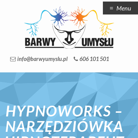
Menu
info@barwyumyslu.pl
606 101 501
HYPNOWORKS –
NARZĘDZIÓWKA