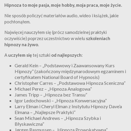
Hipnoza to moje pasja, moje hobby, moja praca, moje życie.
Nie sposób policzyć materiałów audio, wideo i książek, jakie
pochłonąłem.
Najwięcej nauczyłem się (prócz samodzielnej praktyki
oczywiście) poprzez uczestnictwo w wielu
szkoleniach
hipnozy na żywo
.
A
uczyłem się
tej sztuki
od najlepszych
:
Gerald Kein – „Podstawowy i Zaawansowany Kurs
Hipnozy” (zakończony międzynarodowym egzaminem i
certyfikatem National Board of Hypnosis)
Christopher Carres – „Podstawowa Hipnoza Sceniczna”
Michael Perez – „Hipnoza Analogowa”
James Tripp – „Hipnoza bez Transu”
Igor Ledochowski – „Hipnoza Konwersacyjna”
Larry Elman i Cheryl Elman z Instytutu Hipnozy Dave’a
Elmana – „Najlepsze Praktyki”
Sean Michael Andrews – „Hipnoza Szybka i
Błyskawiczna”
Jørgen Rasmussen – „Hipnoza Prowokatywna”