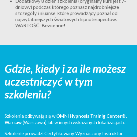
Dodatkowy 8 dzień szkolenia (oryginalny kurs jest 7-
dniowy) podczas którego poznasz najdrobniejsze
szczegóły i niuanse, które prowadzący poznał od
najwybitniejszych światowych hipnoterapeutów.
WARTOŚĆ:
Bezcenne!
Gdzie, kiedy i za ile możesz
uczestniczyć w tym
szkoleniu?
Szkolenia odbywają się w
OMNI Hypnosis Trainig Center®,
Warsaw
(Warszawa) lub w innych wskazanych lokalizacjach.
Szkolenie prowadzi Certyfikowany Wyznaczony Instruktor