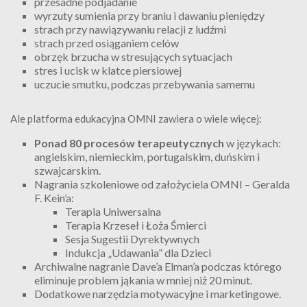
przesadne podjadanie
wyrzuty sumienia przy braniu i dawaniu pieniędzy
strach przy nawiązywaniu relacji z ludźmi
strach przed osiąganiem celów
obrzęk brzucha w stresujących sytuacjach
stres i ucisk w klatce piersiowej
uczucie smutku, podczas przebywania samemu
Ale platforma edukacyjna OMNI zawiera o wiele więcej:
Ponad 80 procesów terapeutycznych
w językach:
angielskim, niemieckim, portugalskim, duńskim i
szwajcarskim.
Nagrania szkoleniowe od założyciela OMNI – Geralda
F. Kein’a:
Terapia Uniwersalna
Terapia Krzeseł i Łoża Śmierci
Sesja Sugestii Dyrektywnych
Indukcja „Udawania” dla Dzieci
Archiwalne nagranie Dave’a Elman’a podczas którego
eliminuje problem jąkania w mniej niż 20 minut.
Dodatkowe narzędzia motywacyjne i marketingowe.