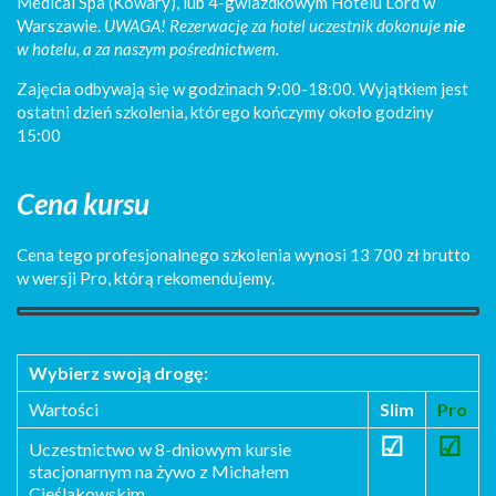
Medical Spa (Kowary), lub 4-gwiazdkowym Hotelu Lord w
Warszawie.
UWAGA! Rezerwację za hotel uczestnik dokonuje
nie
w hotelu, a za naszym pośrednictwem.
Zajęcia odbywają się w godzinach 9:00-18:00. Wyjątkiem jest
ostatni dzień szkolenia, którego kończymy około godziny
15:00
Cena kursu
Cena tego profesjonalnego szkolenia wynosi 13 700 zł brutto
w wersji Pro, którą rekomendujemy.
Wybierz swoją drogę:
Wartości
Slim
Pro
☑
☑
Uczestnictwo w 8-dniowym kursie
stacjonarnym na żywo z Michałem
Cieślakowskim