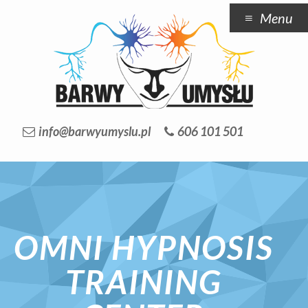
Menu
info@barwyumyslu.pl
606 101 501
OMNI HYPNOSIS
TRAINING