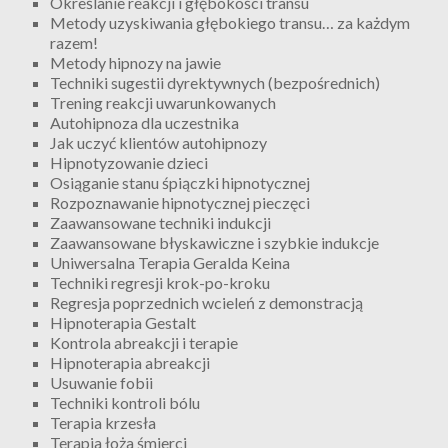
Określanie reakcji i głębokości transu
Metody uzyskiwania głębokiego transu… za każdym
razem!
Metody hipnozy na jawie
Techniki sugestii dyrektywnych (bezpośrednich)
Trening reakcji uwarunkowanych
Autohipnoza dla uczestnika
Jak uczyć klientów autohipnozy
Hipnotyzowanie dzieci
Osiąganie stanu śpiączki hipnotycznej
Rozpoznawanie hipnotycznej pieczęci
Zaawansowane techniki indukcji
Zaawansowane błyskawiczne i szybkie indukcje
Uniwersalna Terapia Geralda Keina
Techniki regresji krok-po-kroku
Regresja poprzednich wcieleń z demonstracją
Hipnoterapia Gestalt
Kontrola abreakcji i terapie
Hipnoterapia abreakcji
Usuwanie fobii
Techniki kontroli bólu
Terapia krzesła
Terapia łoża śmierci