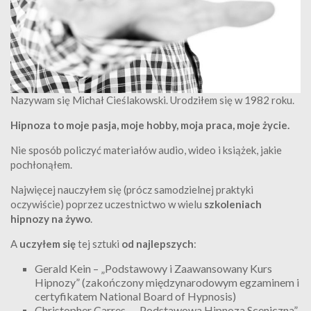
Nazywam się Michał Cieślakowski. Urodziłem się w 1982 roku.
Hipnoza to moje pasja, moje hobby, moja praca, moje życie.
Nie sposób policzyć materiałów audio, wideo i książek, jakie
pochłonąłem.
Najwięcej nauczyłem się (prócz samodzielnej praktyki
oczywiście) poprzez uczestnictwo w wielu
szkoleniach
hipnozy na żywo
.
A
uczyłem się
tej sztuki
od najlepszych
:
Gerald Kein – „Podstawowy i Zaawansowany Kurs
Hipnozy” (zakończony międzynarodowym egzaminem i
certyfikatem National Board of Hypnosis)
Christopher Carres – „Podstawowa Hipnoza Sceniczna”