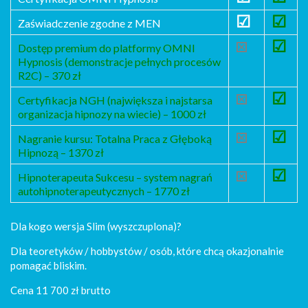
☑
☑
Zaświadczenie zgodne z MEN
☑
⮽
Dostęp premium do platformy OMNI
Hypnosis (demonstracje pełnych procesów
R2C) – 370 zł
☑
⮽
Certyfikacja NGH (największa i najstarsa
organizacja hipnozy na wiecie) – 1000 zł
☑
⮽
Nagranie kursu: Totalna Praca z Głęboką
Hipnozą – 1370 zł
☑
⮽
Hipnoterapeuta Sukcesu – system nagrań
autohipnoterapeutycznych – 1770 zł
Dla kogo wersja Slim (wyszczuplona)?
Dla teoretyków / hobbystów / osób, które chcą okazjonalnie
pomagać bliskim.
Cena 11 700 zł brutto