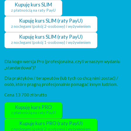
Kupuję kurs SLIM
z płatnością na raty PayU
Kupuję kurs SLIM (raty PayU)
z noclegami (pokój 2-osobowy) i wyżywieniem
Kupuję kurs SLIM (raty PayU)
z noclegami (pokój 1-osobowy) i wyżywieniem
Dla kogo wersja Pro (profesjonalna, czyli w naszym wydaniu
„standardowa”)?
Dla praktyków / terapeutów (lub tych co chcą nimi zostać) /
osób, które pragną profesjonalnie pomagać innym ludziom.
Cena 13 700 zł brutto
Kupuję kurs PRO
z płatnością na raty PayU
Kupuję kurs PRO (raty PayU)
z noclegami (pokój 2-osobowy) i wyżywieniem