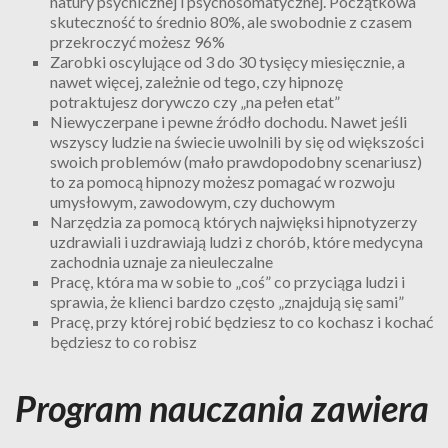
natury psychicznej i psychosomatycznej. Początkowa
skuteczność to średnio 80%, ale swobodnie z czasem
przekroczyć możesz 96%
Zarobki oscylujące od 3 do 30 tysięcy miesięcznie, a
nawet więcej, zależnie od tego, czy hipnozę
potraktujesz dorywczo czy „na pełen etat”
Niewyczerpane i pewne źródło dochodu. Nawet jeśli
wszyscy ludzie na świecie uwolnili by się od większości
swoich problemów (mało prawdopodobny scenariusz)
to za pomocą hipnozy możesz pomagać w rozwoju
umysłowym, zawodowym, czy duchowym
Narzędzia za pomocą których najwięksi hipnotyzerzy
uzdrawiali i uzdrawiają ludzi z chorób, które medycyna
zachodnia uznaje za nieuleczalne
Pracę, która ma w sobie to „coś” co przyciąga ludzi i
sprawia, że klienci bardzo często „znajdują się sami”
Pracę, przy której robić będziesz to co kochasz i kochać
będziesz to co robisz
Program nauczania zawiera