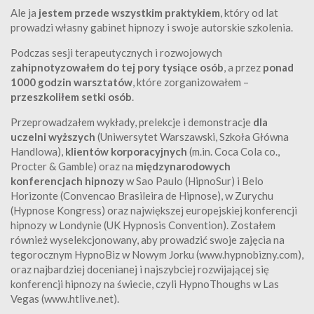
Ale ja
jestem przede wszystkim praktykiem
, który od lat
prowadzi własny gabinet hipnozy i swoje autorskie szkolenia.
Podczas sesji terapeutycznych i rozwojowych
zahipnotyzowałem do tej pory tysiące osób
, a przez
ponad
1000 godzin warsztatów
, które zorganizowałem –
przeszkoliłem setki osób
.
Przeprowadzałem wykłady, prelekcje i demonstracje
dla
uczelni wyższych
(Uniwersytet Warszawski, Szkoła Główna
Handlowa),
klientów korporacyjnych
(m.in. Coca Cola co.,
Procter & Gamble) oraz na
międzynarodowych
konferencjach hipnozy
w Sao Paulo (HipnoSur) i Belo
Horizonte (Convencao Brasileira de Hipnose), w Zurychu
(Hypnose Kongress) oraz największej europejskiej konferencji
hipnozy w Londynie (UK Hypnosis Convention). Zostałem
również wyselekcjonowany, aby prowadzić swoje zajęcia na
tegorocznym HypnoBiz w Nowym Jorku (www.hypnobizny.com),
oraz najbardziej docenianej i najszybciej rozwijającej się
konferencji hipnozy na świecie, czyli HypnoThoughs w Las
Vegas (www.htlive.net).