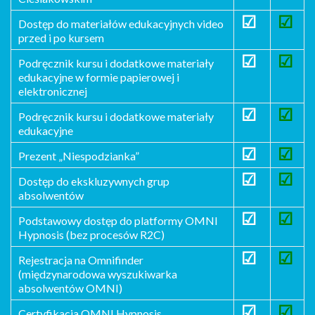
☑
☑
Dostęp do materiałów edukacyjnych video
przed i po kursem
☑
☑
Podręcznik kursu i dodatkowe materiały
edukacyjne w formie papierowej i
elektronicznej
☑
☑
Podręcznik kursu i dodatkowe materiały
edukacyjne
☑
☑
Prezent „Niespodzianka”
☑
☑
Dostęp do ekskluzywnych grup
absolwentów
☑
☑
Podstawowy dostęp do platformy OMNI
Hypnosis (bez procesów R2C)
☑
☑
Rejestracja na Omnifinder
(międzynarodowa wyszukiwarka
absolwentów OMNI)
☑
☑
Certyfikacja OMNI Hypnosis