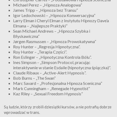
Michael Perez – „Hipnoza Analogowa”
James Tripp – „Hipnoza bez Transu”
Igor Ledochowski – „Hipnoza Konwersacyjna”
Larry Elman i Cheryl Elman z Instytutu Hipnozy Dave’a
Elmana – „Najlepsze Praktyki”
Sean Michael Andrews – „Hipnoza Szybka i
Błyskawiczna”
Jørgen Rasmussen – „Hipnoza Prowokatywna”
Roy Hunter – „Regresja Hipnotyczna”.
Roy Hunter – „Terapia Części”.
Ron Eslinger – „Hipnotyczna Kontrola Bólu”.
Ines Simpson – „Simpson Protocol, pracując
interaktywnie w stanie Esdaile (hipnotyczna śpiączka)”.
Claude Ribaux – „Active-Alert Hypnosis”.
Bob Burns – „The Swan”
Marc Savard – „Profesjonalna Hipnoza Sceniczna”
Mark Cunningham – „Renegade Hypnotist”
Kaz Riley – „Sexual Freedom Hypnosis”
Są ludzie, którzy zrobili dziesiątki kursów, a nie potrafią dobrze
wprowadzać w trans.