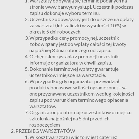
Warsztaty odbywają się terminie podanych na
stronie www.barwyumyslu.pl. Uczestnik podczas
zapisu dokonuje wyboru terminu.
Uczestnik zobowiązany jest do uiszczenia opłaty
za warsztat (lub zaliczki w wysokości 10%) w
okresie 5 dni roboczych.
W przypadku ceny promocyjnej, uczestnik
zobowiązany jest do wpłaty całości tej kwoty
najpóźniej 3 dnia roboczego od zapisu.
O chęci skorzystania z promocji uczestnik
informuje organizatora w chwili zapisu.
Dokonanie terminowej wpłaty gwarantuje
uczestnikowi miejsce na warsztacie.
W przypadku gdy organizator przewidział
produkty bonusowe w ilości ograniczonej – są
one przyznawane uczestnikom według kolejności
zapisu pod warunkiem terminowego opłacenia
warsztatów.
Organizator poinformuje uczestników o miejscu
szkolenia najpóźniej na 5 dni przed ich
rozpoczęciem
PRZEBIEG WARSZTATÓW
W koszt warsztatu wliczony jest catering