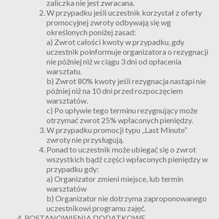
zaliczka nie jest zwracana.
W przypadku jeśli uczestnik korzystał z oferty
promocyjnej zwroty odbywają się wg
określonych poniżej zasad:
a) Zwrot całości kwoty w przypadku, gdy
uczestnik poinformuje organizatora o rezygnacji
nie później niż w ciągu 3 dni od opłacenia
warsztatu.
b) Zwrot 80% kwoty jeśli rezygnacja nastąpi nie
później niż na 10 dni przed rozpoczęciem
warsztatów.
c) Po upływie tego terminu rezygnujący może
otrzymać zwrot 25% wpłaconych pieniędzy.
W przypadku promocji typu „Last Minute”
zwroty nie przysługują.
Ponad to uczestnik może ubiegać się o zwrot
wszystkich bądź części wpłaconych pieniędzy w
przypadku gdy:
a) Organizator zmieni miejsce, lub termin
warsztatów
b) Organizator nie dotrzyma zaproponowanego
uczestnikowi programu zajęć.
POSTANOWIENIA DODATKOWE