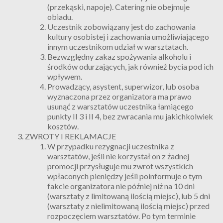
(przekąski, napoje). Catering nie obejmuje
obiadu.
Uczestnik zobowiązany jest do zachowania
kultury osobistej i zachowania umożliwiającego
innym uczestnikom udział w warsztatach.
Bezwzględny zakaz spożywania alkoholu i
środków odurzających, jak również bycia pod ich
wpływem.
Prowadzący, asystent, superwizor, lub osoba
wyznaczona przez organizatora ma prawo
usunąć z warsztatów uczestnika łamiącego
punkty II 3 i II 4, bez zwracania mu jakichkolwiek
kosztów.
ZWROTY I REKLAMACJE
W przypadku rezygnacji uczestnika z
warsztatów, jeśli nie korzystał on z żadnej
promocji przysługuje mu zwrot wszystkich
wpłaconych pieniędzy jeśli poinformuje o tym
fakcie organizatora nie później niż na 10 dni
(warsztaty z limitowaną ilością miejsc), lub 5 dni
(warsztaty z nielimitowaną ilością miejsc) przed
rozpoczęciem warsztatów. Po tym terminie