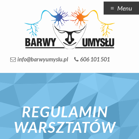
Menu
info@barwyumyslu.pl
606 101 501
REGULAMIN
WARSZTATÓW