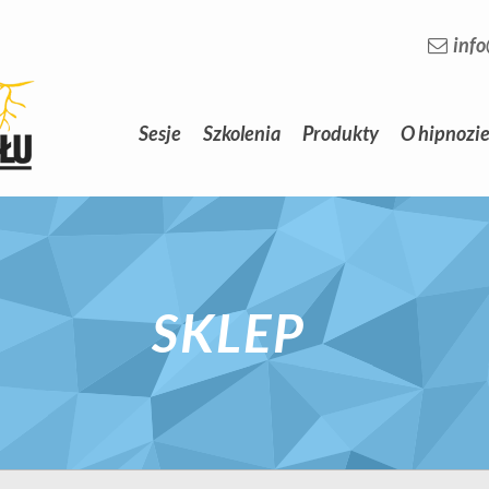
inf
Sesje
Szkolenia
Produkty
O hipnozi
SKLEP