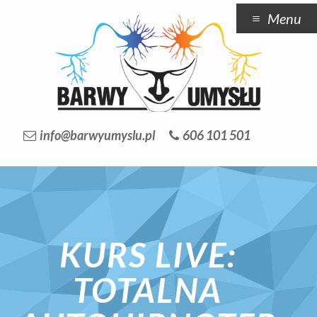
Menu
info@barwyumyslu.pl
606 101 501
KURS LIVE:
TOTALNA