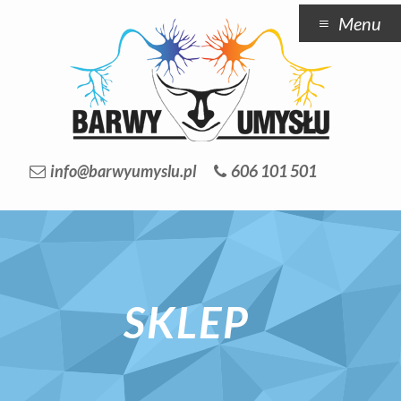
Menu
info@barwyumyslu.pl
606 101 501
SKLEP