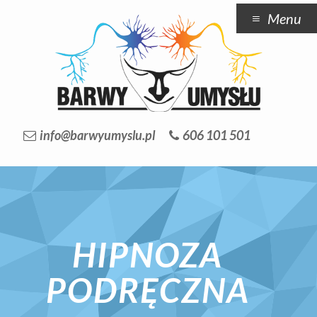
Menu
info@barwyumyslu.pl
606 101 501
HIPNOZA
PODRĘCZNA