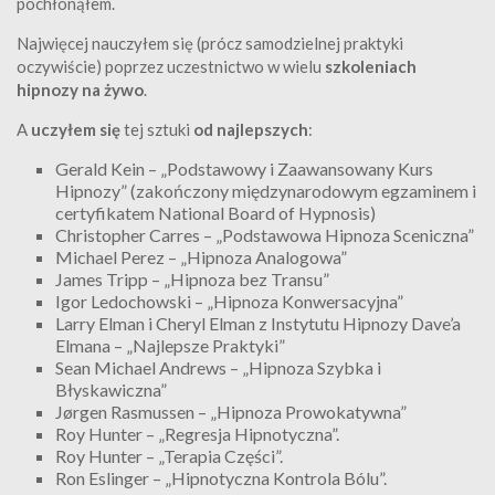
pochłonąłem.
Najwięcej nauczyłem się (prócz samodzielnej praktyki
oczywiście) poprzez uczestnictwo w wielu
szkoleniach
hipnozy na żywo
.
A
uczyłem się
tej sztuki
od najlepszych
:
Gerald Kein – „Podstawowy i Zaawansowany Kurs
Hipnozy” (zakończony międzynarodowym egzaminem i
certyfikatem National Board of Hypnosis)
Christopher Carres – „Podstawowa Hipnoza Sceniczna”
Michael Perez – „Hipnoza Analogowa”
James Tripp – „Hipnoza bez Transu”
Igor Ledochowski – „Hipnoza Konwersacyjna”
Larry Elman i Cheryl Elman z Instytutu Hipnozy Dave’a
Elmana – „Najlepsze Praktyki”
Sean Michael Andrews – „Hipnoza Szybka i
Błyskawiczna”
Jørgen Rasmussen – „Hipnoza Prowokatywna”
Roy Hunter – „Regresja Hipnotyczna”.
Roy Hunter – „Terapia Części”.
Ron Eslinger – „Hipnotyczna Kontrola Bólu”.