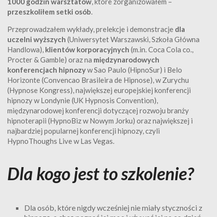
1000 godzin warsztatów
, które zorganizowałem –
przeszkoliłem setki osób
.
Przeprowadzałem wykłady, prelekcje i demonstracje
dla
uczelni wyższych
(Uniwersytet Warszawski, Szkoła Główna
Handlowa),
klientów korporacyjnych
(m.in. Coca Cola co.,
Procter & Gamble) oraz na
międzynarodowych
konferencjach hipnozy
w Sao Paulo (HipnoSur) i Belo
Horizonte (Convencao Brasileira de Hipnose), w Zurychu
(Hypnose Kongress), największej europejskiej konferencji
hipnozy w Londynie (UK Hypnosis Convention),
międzynarodowej konferencji dotyczącej rozwoju branży
hipnoterapii (HypnoBiz w Nowym Jorku) oraz największej i
najbardziej popularnej konferencji hipnozy, czyli
HypnoThoughs Live w Las Vegas.
Dla kogo jest to szkolenie?
Dla osób, które nigdy wcześniej nie miały styczności z