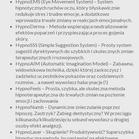
HypnoEMS (Eye Movement System) – System
hipnotycznych ruchów oczu, który błyskawicznie
redukuje stres i trudne emocje, a dodatkowo
wprowadza trwałe zmiany w reakcjach emocjonalnych.
HypnoDerma – Metoda wspierająca neutralizowanie
efektów poparzeń i przyspieszająca proces gojenia
skóry.
HypnoSSS (Simple Suggestion System) – Prosty system
sugestii dyrektywnych do szybkich i skutecznych zmian
terapeutycznych i rozwojowych.
HypnoAIM (Automatic Imagination Model) – Zabawna,
widowiskowa technika, dzięki której zaskoczysz i
zadziwisz uczestników pokazów oraz codziennych
rozmów… a nawet wywołasz halucynacje (!)
HypnoFeels – Prosta, szybka, ale skuteczna metoda
hipnoterapeutyczna do trwałych zmian na poziomie
emocji i zachowania
HypnoNumb – Dynamiczne znieczulanie poprzez
hipnozę. Zastrzyk? Zabieg dentystyczny? W przeciągu
kilkunastu/kilkudziesięciu sekund wywołasz u drugiej
osoby efekt analgezji.
HypnoLaser – Skupienie? Produktywność? Superszybka
hipnotyczna metoda, by nastawiać na efektywne