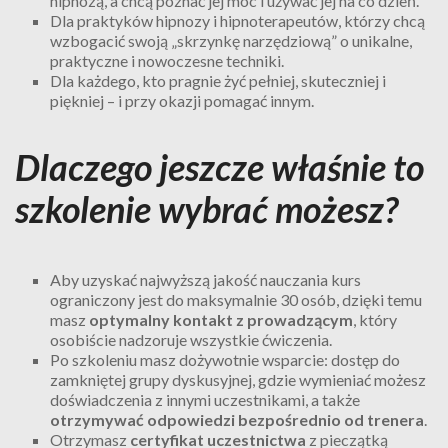
hipnozą, a chcą poznać jej moc i używać jej na co dzień.
Dla praktyków hipnozy i hipnoterapeutów, którzy chcą
wzbogacić swoją „skrzynkę narzędziową” o unikalne,
praktyczne i nowoczesne techniki.
Dla każdego, kto pragnie żyć pełniej, skuteczniej i
piękniej – i przy okazji pomagać innym.
Dlaczego jeszcze właśnie to
szkolenie wybrać możesz?
Aby uzyskać najwyższą jakość nauczania kurs
ograniczony jest do maksymalnie 30 osób, dzięki temu
masz
optymalny kontakt z prowadzącym
, który
osobiście nadzoruje wszystkie ćwiczenia.
Po szkoleniu masz dożywotnie wsparcie: dostęp do
zamkniętej grupy dyskusyjnej, gdzie wymieniać możesz
doświadczenia z innymi uczestnikami, a także
otrzymywać odpowiedzi bezpośrednio od trenera
.
Otrzymasz
certyfikat uczestnictwa
z pieczątką