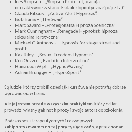
Ines Simpson – „Simpson Protocol, pracując
interaktywnie w stanie Esdaile (hipnotyczna śpiączka)”.
Claude Ribaux – „Active-Alert Hypnosis”.
Bob Burns – „The Swan”
Marc Savard – „Profesjonalna Hipnoza Sceniczna”
Mark Cunningham – „Renegade Hypnotist: hipnoza
seksualna i erotyczna”
Michael C Anthony – „Hypnosis for stage, street and
profit”
Kaz Riley – „Sexual Freedom Hypnosis”
Ken Guzzo – „Evolution Intervention”
Hansruedi Wipf – „HypnoWaving”
Adrian Brüngger – „HypnoSport”
Są ludzie, którzy zrobili dziesiątki kursów, a nie potrafią dobrze
wprowadzać w trans.
Ale ja
jestem przede wszystkim praktykiem
, który od lat
prowadzi własny gabinet hipnozy i swoje autorskie szkolenia.
Podczas sesji terapeutycznych i rozwojowych
zahipnotyzowałem do tej pory tysiące osób
, a przez
ponad