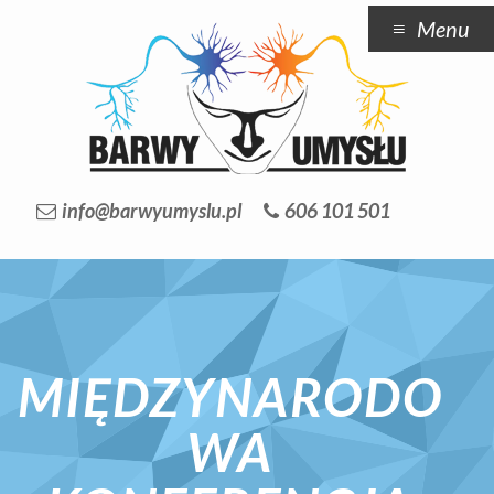
Menu
info@barwyumyslu.pl
606 101 501
MIĘDZYNARODO
WA