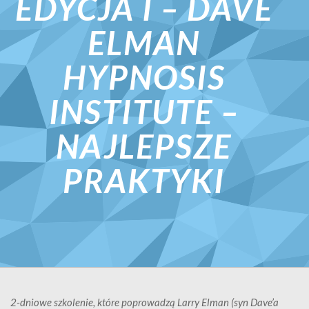
EDYCJA I – DAVE
ELMAN
HYPNOSIS
INSTITUTE –
NAJLEPSZE
PRAKTYKI
2-dniowe szkolenie, które poprowadzą Larry Elman (syn Dave’a