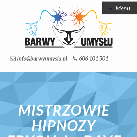
Menu
info@barwyumyslu.pl
606 101 501
MISTRZOWIE
HIPNOZY